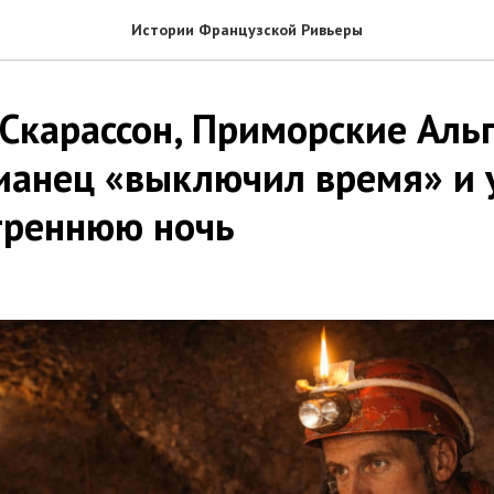
Истории Французской Ривьеры
Скарассон, Приморские Аль
ианец «выключил время» и
треннюю ночь