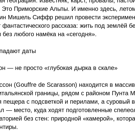
ая география: известняк, карст, провалы, паст
. Это Приморские Альпы. И именно здесь, летом
ин Мишель Сиффр решил провести эксперимент
т фантастического рассказа: жить под землёй бе
и без любого намёка на «сегодня».
опадают даты
н — не просто «глубокая дырка в скале»
сон (Gouffre de Scarasson) находится в масси
итальянской границы, рядом с районом Пунта М
я пещера с подсветкой и перилами, а суровый 
л — место, куда ходят подготовленные спелеол
аторией без стен: природной «камерой», котора
нтиры.