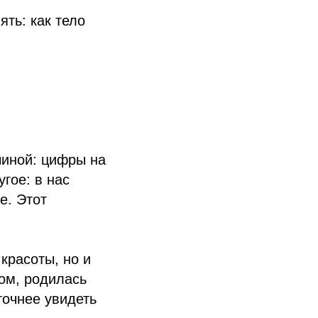
ть: как тело
чиной: цифры на
гое: в нас
е. Этот
красоты, но и
ком, родилась
точнее увидеть