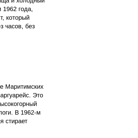
бища и холодный
 1962 года,
, который
з часов, без
ве Маритимских
аргуарейс. Это
высокогорный
оги. В 1962-м
я стирает