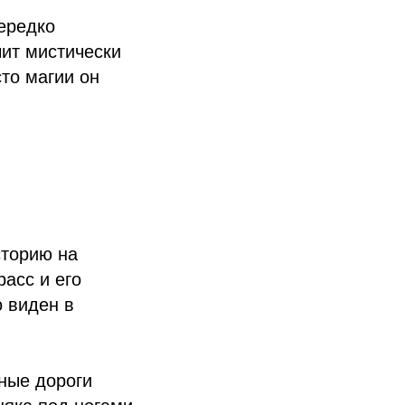
ередко
чит мистически
то магии он
сторию на
расс и его
о виден в
рные дороги