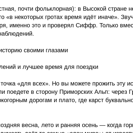
тная, почти фольклорная): в Высокой стране н
то «в некоторых гротах время идёт иначе». Зву
оря, именно это и проверял Сиффр. Только вмес
 наблюдений.
 историю своими глазами
лений и лучшее время для поездки
точка «для всех». Но вы можете прожить эту и
ли поедете в сторону Приморских Альп: через Г
сокогорным дорогам и плато, где карст буквальн
оздняя весна, лето и ранняя осень — когда го