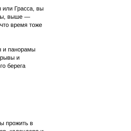
 или Грасса, вы
ьмы, выше —
 что время тоже
лы и панорамы
брывы и
го берега
ы прожить в