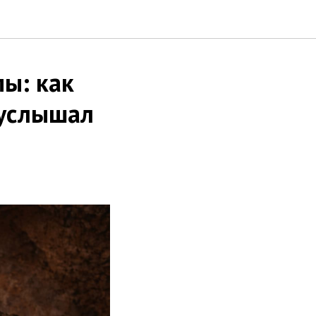
пы: как
 услышал