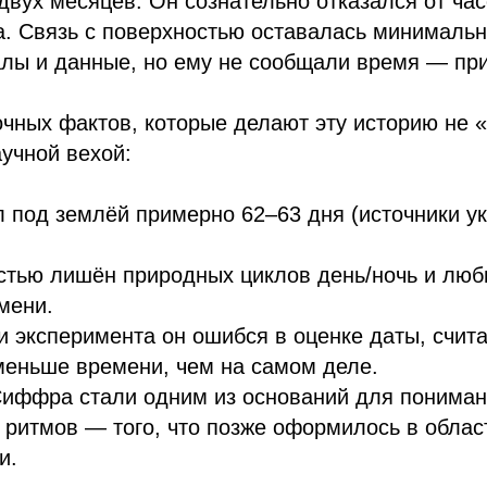
двух месяцев. Он сознательно отказался от час
а. Связь с поверхностью оставалась минимальн
алы и данные, но ему не сообщали время — пр
очных фактов, которые делают эту историю не 
аучной вехой:
под землёй примерно 62–63 дня (источники у
стью лишён природных циклов день/ночь и люб
мени.
 эксперимента он ошибся в оценке даты, счита
меньше времени, чем на самом деле.
иффра стали одним из оснований для пониман
 ритмов — того, что позже оформилось в облас
и.