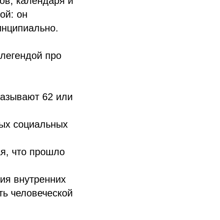
ов, календаря и
ой: он
инципиально.
«легендой про
казывают 62 или
ых социальных
я, что прошло
ия внутренних
ть человеческой