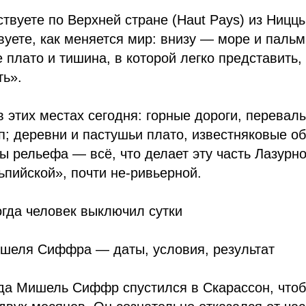
твуете по Верхней стране (Haut Pays) из Ниццы
вуете, как меняется мир: внизу — море и пал
 плато и тишина, в которой легко представить,
ть».
в этих местах сегодня: горные дороги, перева
; деревни и пастушьи плато, известняковые о
 рельефа — всё, что делает эту часть Лазурно
пийской», почти не-ривьерной.
огда человек выключил сутки
шеля Сиффра — даты, условия, результат
да Мишель Сиффр спустился в Скарассон, чтоб