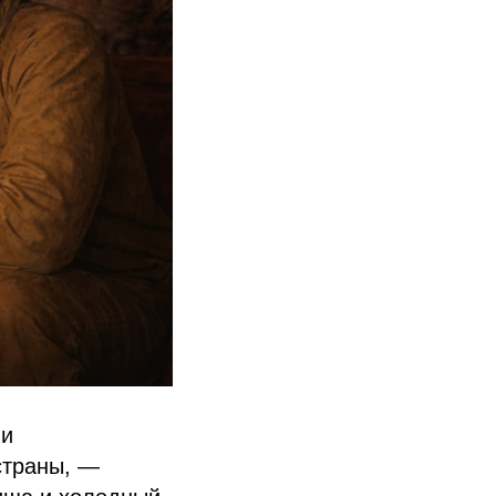
ми
страны, —