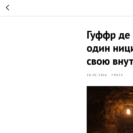
Гуффр де 
один ниц
свою вну
18.02.2026
ГРАСС