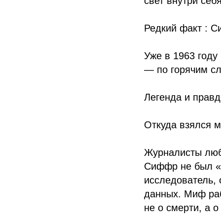
свет внутри себя
Редкий факт : С
Уже в 1963 году
— по горячим с
Легенда и правд
Откуда взялся м
Журналисты люб
Сиффр не был «
исследователь, 
данных. Миф раб
не о смерти, а 