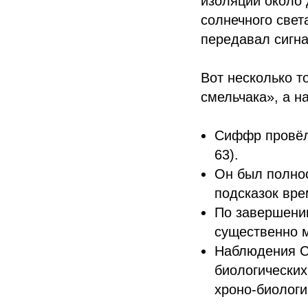
изоляции около 
солнечного свет
передавал сигн
Вот несколько т
смельчака», а н
Сиффр провёл 
63).
Он был полно
подсказок вре
По завершении
существенно 
Наблюдения С
биологических
хроно-биологи