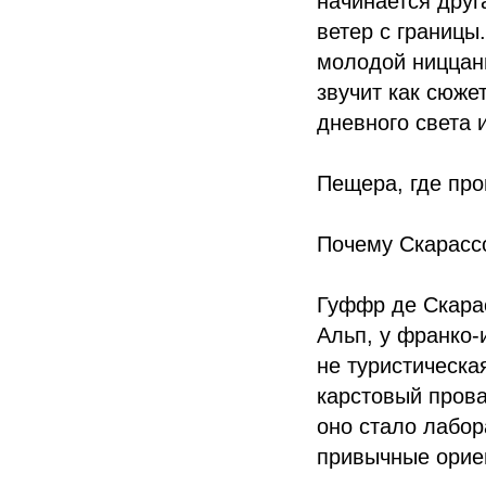
начинается друг
ветер с границы
молодой ниццан
звучит как сюже
дневного света 
Пещера, где пр
Почему Скарассо
Гуффр де Скарас
Альп, у франко-
не туристическа
карстовый прова
оно стало лабор
привычные орие