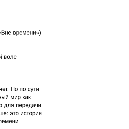
(«Вне времени»)
й воле
ет. Но по сути
ный мир как
ю для передачи
ше: это история
времени.