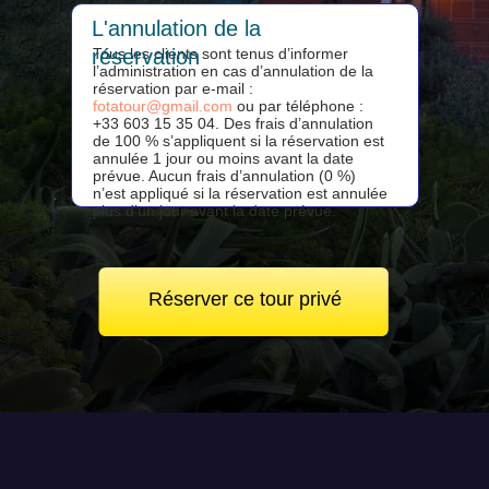
L'annulation de la
réservation
Tous les clients sont tenus d’informer
l’administration en cas d’annulation de la
réservation par e-mail :
fotatour@gmail.com
ou par téléphone :
+33 603 15 35 04. Des frais d’annulation
de 100 % s’appliquent si la réservation est
annulée 1 jour ou moins avant la date
prévue. Aucun frais d’annulation (0 %)
n’est appliqué si la réservation est annulée
plus d’un jour avant la date prévue.
Réserver ce tour privé