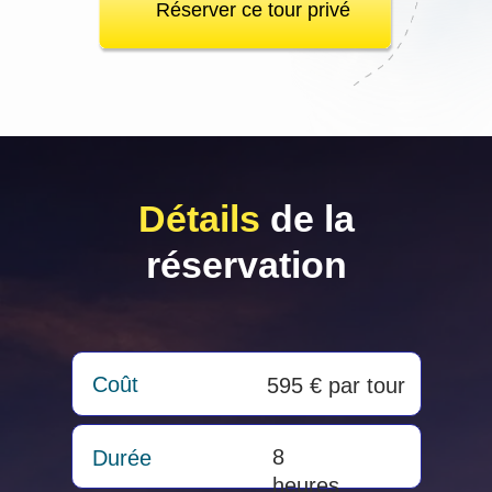
Réserver ce tour privé
Détails
de la
réservation
Coût
595 € par tour
8
Durée
heures