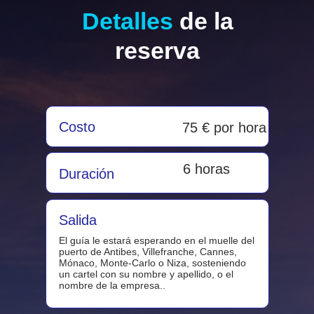
Detalles
de la
reserva
Costo
75 € por hora
6 horas
Duración
Salida
El guía le estará esperando en el muelle del
puerto de Antibes, Villefranche, Cannes,
Mónaco, Monte-Carlo o Niza, sosteniendo
un cartel con su nombre y apellido, o el
nombre de la empresa..