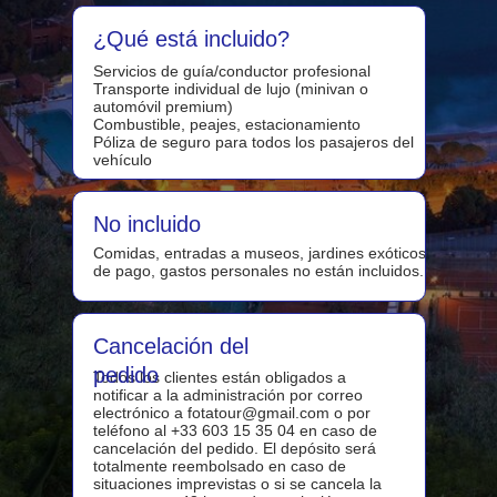
¿Qué está incluido?
Servicios de guía/conductor profesional
Transporte individual de lujo (minivan o
automóvil premium)
Combustible, peajes, estacionamiento
Póliza de seguro para todos los pasajeros del
vehículo
No incluido
Comidas, entradas a museos, jardines exóticos
de pago, gastos personales no están incluidos.
Cancelación del
pedido
Todos los clientes están obligados a
notificar a la administración por correo
electrónico a fotatour@gmail.com o por
teléfono al +33 603 15 35 04 en caso de
cancelación del pedido. El depósito será
totalmente reembolsado en caso de
situaciones imprevistas o si se cancela la