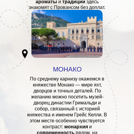
ароматы
и
традиции
здесь
знакомят с Провансом без доплат.
МОНАКО
По среднему карнизу окажемся в
княжестве Монако — мире яхт,
дворцов и точных деталей. По
желанию можно посетить музей-
дворец династии Гримальди и
собор, связанный с историей
княжества и именем Грейс Келли. В
этом месте особенно чувствуется
контраст:
монархия
и
современность
рядом, на