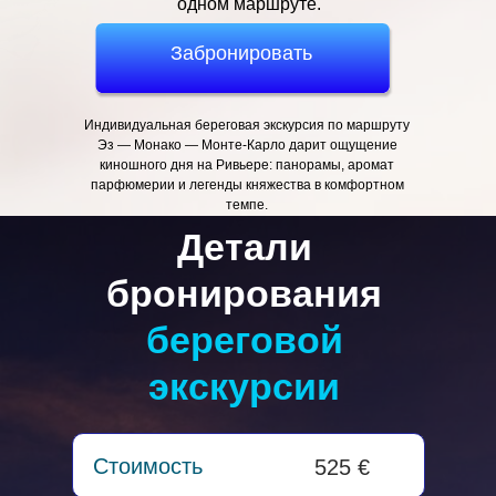
одном маршруте.
Забронировать
Индивидуальная береговая экскурсия по маршруту
Эз — Монако — Монте-Карло дарит ощущение
киношного дня на Ривьере: панорамы, аромат
парфюмерии и легенды княжества в комфортном
темпе.
Детали
бронирования
береговой
экскурсии
Стоимость
525 €