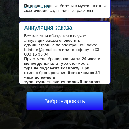
включено
Питание, входные билеты в музеи, платные
экзотические сады, личные расходы.
Аннуляция заказа
Все клиенты обязуются в случае
аннуляции заказа оповестить
администрацию по электронной почте:
fotatour@gmail.com или телефону : +33
603 15 35 04.
При отмене бронирования
за 24 часа и
менее до начала тура
стоимость
тура
не подлежит возврату
. При
отмене бронирования
более чем за 24
часа до начала
тура
осуществляется
полный возврат
оплаченной суммы
.
Оставить заявку
Забронировать