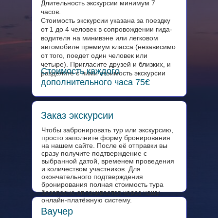
Длительность экскурсии минимум 7
часов.
Стоимость экскурсии указана за поездку
от 1 до 4 человек в сопровождении гида-
водителя на минивэне или легковом
автомобиле премиум класса (независимо
от того, поедет один человек или
четыре). Пригласите друзей и близких, и
Стоимость каждого
разделите с ними стоимость экскурсии
дополнительного часа 75€
Заказ экскурсии
Чтобы забронировать тур или экскурсию,
просто заполните форму бронирования
на нашем сайте. После её отправки вы
сразу получите подтверждение с
выбранной датой, временем проведения
и количеством участников. Для
окончательного подтверждения
бронирования полная стоимость тура
безопасно оплачивается через нашу
онлайн-платёжную систему.
Ваучер